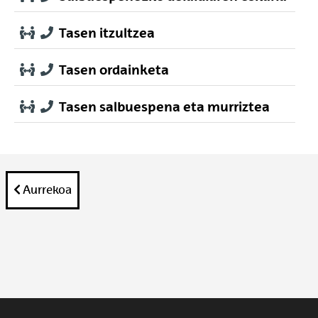
Tasen itzultzea
Tasen ordainketa
Tasen salbuespena eta murriztea
Aurrekoa