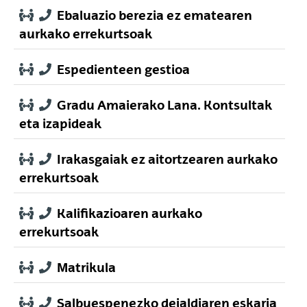
Ebaluazio berezia ez ematearen
aurkako errekurtsoak
Espedienteen gestioa
Gradu Amaierako Lana. Kontsultak
eta izapideak
Irakasgaiak ez aitortzearen aurkako
errekurtsoak
Kalifikazioaren aurkako
errekurtsoak
Matrikula
Salbuespenezko deialdiaren eskaria