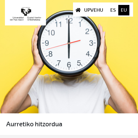
UPVEHU
ES
EU
Aurretiko hitzordua