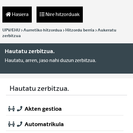
Hasiera
Nire hitzorduak
UPV/EHU > Aurretiko hitzordua > Hitzordu berria > Aukeratu
zerbitzua
Hautatu zerbitzua.
Hautatu, arren, jaso nahi duzun zerbitzua.
Hautatu zerbitzua.
Akten gestioa
Automatrikula